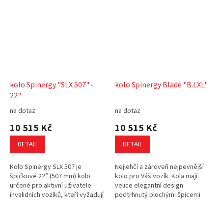
kolo Spinergy "SLX 507" -
kolo Spinergy Blade "B.LXL"
22"
na dotaz
na dotaz
10 515 Kč
10 515 Kč
DETAIL
DETAIL
Kolo Spinergy SLX 507 je
Nejlehčí a zároveň nejpevnější
špičkové 22” (507 mm) kolo
kolo pro Váš vozík. Kola mají
určené pro aktivní uživatele
velice elegantní design
invalidních vozíků, kteří vyžadují
podtrhnutý plochými špicemi.
vysokou odolnost a spolehlivý
Blade "LXL" jsou ideální volbou,
výkon i v náročném terénu....
pokud chcete super lehká kola...