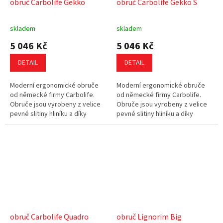
obruč Carbolife Gekko
obruč Carbolife Gekko S
skladem
skladem
5 046 Kč
5 046 Kč
DETAIL
DETAIL
Moderní ergonomické obruče
Moderní ergonomické obruče
od německé firmy Carbolife.
od německé firmy Carbolife.
Obruče jsou vyrobeny z velice
Obruče jsou vyrobeny z velice
pevné slitiny hliníku a díky
pevné slitiny hliníku a díky
svému tvaru padnou dokonale
svému tvaru padnou dokonale
do ruky. Eloxovaný povrch
do ruky. Eloxovaný povrch
obruče...
obruče...
obruč Carbolife Quadro
obruč Lignorim Big