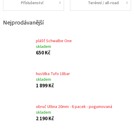
Příslušenství
Terénní / all-road
Nejprodávanější
plášť Schwalbe One
skladem
650 Kč
hustilka Tufo 18bar
skladem
1 899 Kč
obruč Ultina 20mm - 6 pacek - pogumovaná
skladem
2 190 Kč