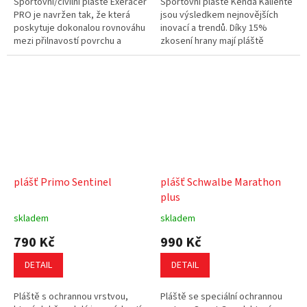
Sportovní/civilní pláště Exeracer
Sportovní pláště Kenda Kaliente
PRO je navržen tak, že která
jsou výsledkem nejnovějších
poskytuje dokonalou rovnováhu
inovací a trendů. Díky 15%
mezi přilnavostí povrchu a
zkosení hrany mají pláště
nízkým valivým odporem. Tato
neustálý 90% kontakt s hrací
pneumatika je...
plochou. Pokud hledáte...
plášť Primo Sentinel
plášť Schwalbe Marathon
plus
skladem
skladem
790 Kč
990 Kč
DETAIL
DETAIL
Pláště s ochrannou vrstvou,
Pláště se speciální ochrannou