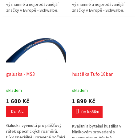
významné a nejprodávanější
významné a nejprodávanější
značky v Evropě - Schwalbe.
značky v Evropě - Schwalbe.
galuska - MS3
hustilka Tufo 18bar
skladem
skladem
1 600 Kč
1 899 Kč
DETAIL
Do košíku
Galuska vyvinutá pro plášťový
Kvalitní a bytelná hustilka v
ráfek specifických rozměrů.
hliníkovém provedení s
Díky speciálně upravená bočnici