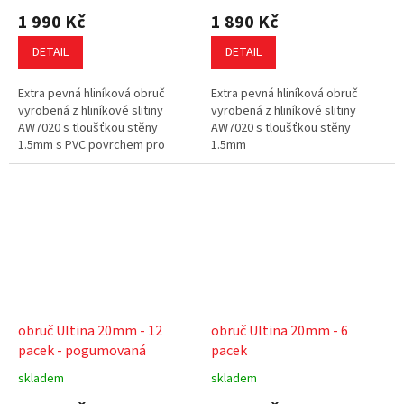
1 990 Kč
1 890 Kč
DETAIL
DETAIL
Extra pevná hliníková obruč
Extra pevná hliníková obruč
vyrobená z hliníkové slitiny
vyrobená z hliníkové slitiny
AW7020 s tloušťkou stěny
AW7020 s tloušťkou stěny
1.5mm s PVC povrchem pro
1.5mm
lepší grip
obruč Ultina 20mm - 12
obruč Ultina 20mm - 6
pacek - pogumovaná
pacek
skladem
skladem