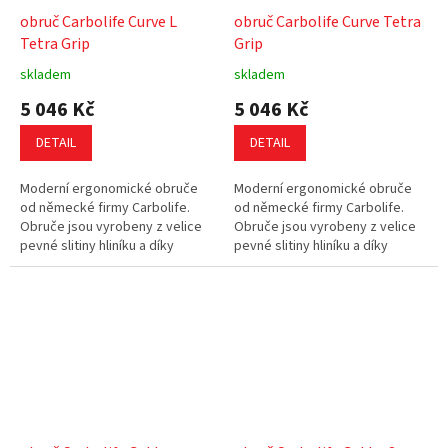
obruč Carbolife Curve L
obruč Carbolife Curve Tetra
Tetra Grip
Grip
skladem
skladem
5 046 Kč
5 046 Kč
DETAIL
DETAIL
Moderní ergonomické obruče
Moderní ergonomické obruče
od německé firmy Carbolife.
od německé firmy Carbolife.
Obruče jsou vyrobeny z velice
Obruče jsou vyrobeny z velice
pevné slitiny hliníku a díky
pevné slitiny hliníku a díky
svému tvaru padnou dokonale
svému tvaru padnou dokonale
do ruky. Povrch obručí je
do ruky. Povrch obručí je
vyroben z...
vyroben z...