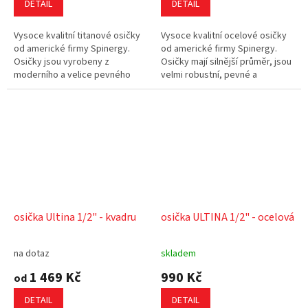
DETAIL
DETAIL
Vysoce kvalitní titanové osičky
Vysoce kvalitní ocelové osičky
od americké firmy Spinergy.
od americké firmy Spinergy.
Osičky jsou vyrobeny z
Osičky mají silnější průměr, jsou
moderního a velice pevného
velmi robustní, pevné a
materiálu - titanu. Osičky jsou
spolehlivé.
tak velice lehké a přitom velmi...
osička Ultina 1/2" - kvadru
osička ULTINA 1/2" - ocelová
na dotaz
skladem
1 469 Kč
990 Kč
od
DETAIL
DETAIL