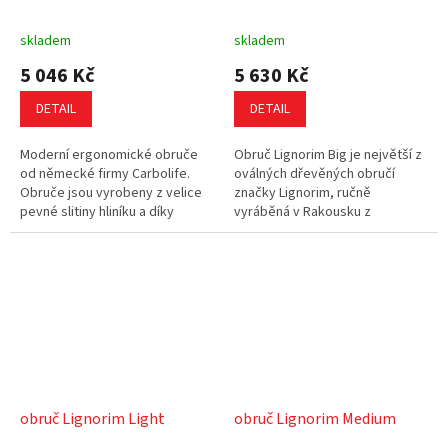
skladem
skladem
5 046 Kč
5 630 Kč
DETAIL
DETAIL
Moderní ergonomické obruče
Obruč Lignorim Big je největší z
od německé firmy Carbolife.
oválných dřevěných obručí
Obruče jsou vyrobeny z velice
značky Lignorim, ručně
pevné slitiny hliníku a díky
vyráběná v Rakousku z
svému tvaru padnou dokonale
jasanového dřeva. Díky
do ruky. Obruč je
laminované konstrukci nabízí
přizpůsobena...
vysokou odolnost a...
obruč Lignorim Light
obruč Lignorim Medium