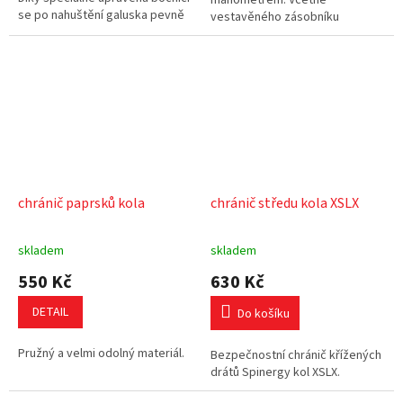
manometrem. Včetně
se po nahuštění galuska pevně
vestavěného zásobníku
zafixuje o ramínka ráfků a tím je
stlačeného vzduchu pro snadné
tak zamezeno posunutí...
huštění bezdušových plášťů.
Vyměnitelná...
chránič paprsků kola
chránič středu kola XSLX
skladem
skladem
550 Kč
630 Kč
DETAIL
Do košíku
Pružný a velmi odolný materiál.
Bezpečnostní chránič křížených
drátů Spinergy kol XSLX.