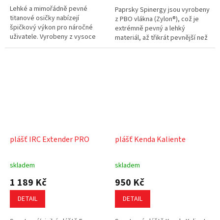
Lehké a mimořádně pevné
Paprsky Spinergy jsou vyrobeny
titanové osičky nabízejí
z PBO vlákna (Zylon®), což je
špičkový výkon pro náročné
extrémně pevný a lehký
uživatele. Vyrobeny z vysoce
materiál, až třikrát pevnější než
kvalitní titanové slitiny,
ocel při poloviční hmotnosti.
poskytují výjimečnou pevnost
Tyto paprsky se používají ve...
při minimální...
plášť IRC Extender PRO
plášť Kenda Kaliente
skladem
skladem
1 189 Kč
950 Kč
DETAIL
DETAIL