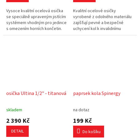
Vysoce kvalitní ocelová osička
Kvalitní ocelové osičky
se speciálně upraveným jistícím
vyrobené z odolného materiálu
systémem vhodným pro jedince
zajišťují pevné a bezpečné
s omezením horních končetin.
uchycení kol k invalidnímu
vozíku. Díky své vysoké
pevnosti a konstrukční
spolehlivosti jsou...
osička Ultina 1/2" - titanová
paprsek kola Spinergy
skladem
na dotaz
2 390 Kč
199 Kč
DETAIL
Do košíku