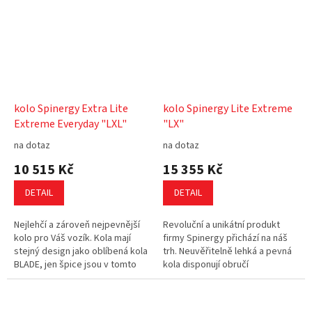
kolo Spinergy Extra Lite
kolo Spinergy Lite Extreme
Extreme Everyday "LXL"
"LX"
na dotaz
na dotaz
10 515 Kč
15 355 Kč
DETAIL
DETAIL
Nejlehčí a zároveň nejpevnější
Revoluční a unikátní produkt
kolo pro Váš vozík. Kola mají
firmy Spinergy přichází na náš
stejný design jako oblíbená kola
trh. Neuvěřitelně lehká a pevná
BLADE, jen špice jsou v tomto
kola disponují obručí
případě kulaté. LXL jsou ideální
přitisknutou přímo na ráfku a
volbou, pokud...
umožňují tak svému uživateli...