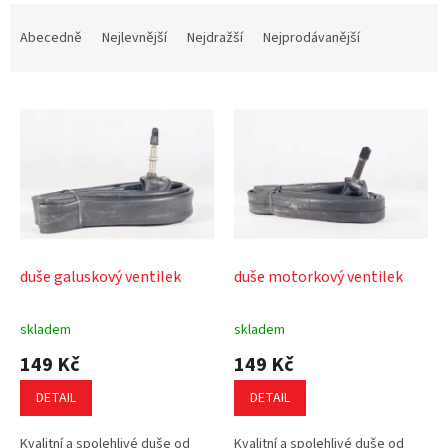
Ř
a
Abecedně
Nejlevnější
Nejdražší
Nejprodávanější
z
e
V
n
ý
í
p
p
i
r
s
o
p
d
r
u
o
k
d
t
duše galuskový ventilek
duše motorkový ventilek
u
ů
k
skladem
skladem
t
149 Kč
149 Kč
ů
DETAIL
DETAIL
Kvalitní a spolehlivé duše od
Kvalitní a spolehlivé duše od