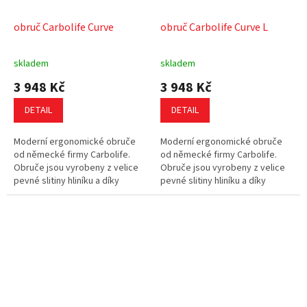
obruč Carbolife Curve
obruč Carbolife Curve L
skladem
skladem
3 948 Kč
3 948 Kč
DETAIL
DETAIL
Moderní ergonomické obruče
Moderní ergonomické obruče
od německé firmy Carbolife.
od německé firmy Carbolife.
Obruče jsou vyrobeny z velice
Obruče jsou vyrobeny z velice
pevné slitiny hliníku a díky
pevné slitiny hliníku a díky
svému tvaru padnou dokonale
svému tvaru padnou dokonale
do ruky. Eloxovaný povrch
do ruky. Eloxovaný povrch
obruče...
obruče...