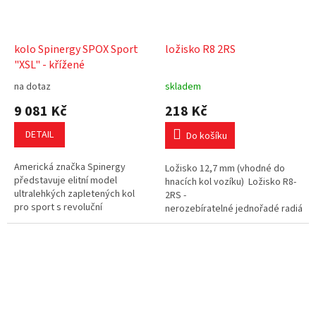
kolo Spinergy SPOX Sport
ložisko R8 2RS
"XSL" - křížené
na dotaz
skladem
9 081 Kč
218 Kč
DETAIL
Do košíku
Americká značka Spinergy
Ložisko 12,7 mm (vhodné do
představuje elitní model
hnacích kol vozíku) Ložisko R8-
ultralehkých zapletených kol
2RS -
pro sport s revoluční
nerozebíratelné jednořadé radiální 
technologií: "Lanka místo drátu".
s ocelovou klecí vedenou...
Lanko PBO se skládá z 30 000
karbonových...