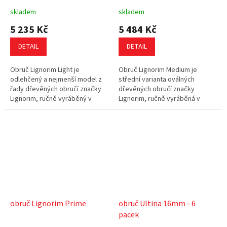
skladem
skladem
5 235 Kč
5 484 Kč
DETAIL
DETAIL
Obruč Lignorim Light je
Obruč Lignorim Medium je
odlehčený a nejmenší model z
střední varianta oválných
řady dřevěných obručí značky
dřevěných obručí značky
Lignorim, ručně vyráběný v
Lignorim, ručně vyráběná v
Rakousku z vysoce kvalitního
Rakousku z kvalitního
jasanového dřeva. Precizní
jasanového dřeva. Laminovaná
laminovaná...
konstrukce zajišťuje...
obruč Lignorim Prime
obruč Ultina 16mm - 6
pacek