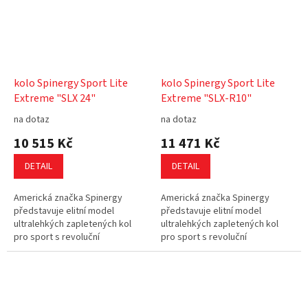
kolo Spinergy Sport Lite
kolo Spinergy Sport Lite
Extreme "SLX 24"
Extreme "SLX-R10"
na dotaz
na dotaz
10 515 Kč
11 471 Kč
DETAIL
DETAIL
Americká značka Spinergy
Americká značka Spinergy
představuje elitní model
představuje elitní model
ultralehkých zapletených kol
ultralehkých zapletených kol
pro sport s revoluční
pro sport s revoluční
technologií: "Lanka místo drátu".
technologií: "Lanka místo drátu".
Lanko PBO se skládá z 30 000
Lanko PBO se skládá z 30 000
karbonových...
karbonových...