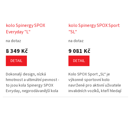
kolo Spinergy SPOX
kolo Spinergy SPOX Sport
Everyday "L"
"SL"
na dotaz
na dotaz
8 349 Kč
9 081 Kč
DETAIL
DETAIL
Dokonalý design, nízká
Kolo SPOX Sport „SL“ je
hmotnost a ultimátní pevnost -
výkonné sportovní kolo
to jsou kola Spinergy SPOX
navržené pro aktivní uživatele
Evryday, nejprodávanější kola
invalidních vozíků, kteří hledají
pro každodenní použití. Kola
spolehlivost, nízkou hmotnost a
pomohou snížit hmotnost
efektivní přenos síly při...
Vašeho vozíku...