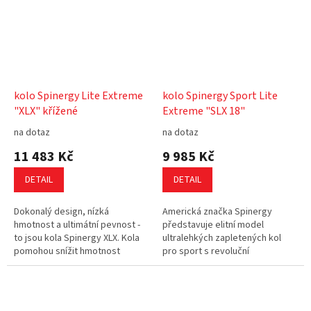
kolo Spinergy Lite Extreme
kolo Spinergy Sport Lite
"XLX" křížené
Extreme "SLX 18"
na dotaz
na dotaz
11 483 Kč
9 985 Kč
DETAIL
DETAIL
Dokonalý design, nízká
Americká značka Spinergy
hmotnost a ultimátní pevnost -
představuje elitní model
to jsou kola Spinergy XLX. Kola
ultralehkých zapletených kol
pomohou snížit hmotnost
pro sport s revoluční
Vašeho vozíku na minimum, a
technologií: "Lanka místo drátu".
přesto zachovají stále tak
Lanko PBO se skládá z 30 000
potřebnou...
karbonových...