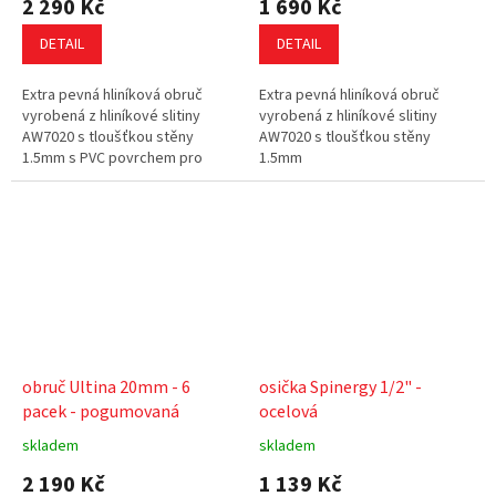
2 290 Kč
1 690 Kč
DETAIL
DETAIL
Extra pevná hliníková obruč
Extra pevná hliníková obruč
vyrobená z hliníkové slitiny
vyrobená z hliníkové slitiny
AW7020 s tloušťkou stěny
AW7020 s tloušťkou stěny
1.5mm s PVC povrchem pro
1.5mm
lepší grip
obruč Ultina 20mm - 6
osička Spinergy 1/2" -
pacek - pogumovaná
ocelová
skladem
skladem
2 190 Kč
1 139 Kč