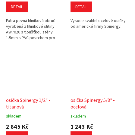
DETAIL
DETAIL
Extra pevná hliníková obruč
Vysoce kvalitní ocelové osičky
vyrobená z hliníkové slitiny
od americké firmy Spinergy.
AW7020 s tloušťkou stěny
1.5mm s PVC povrchem pro
lepší grip
osička Spinergy 1/2" -
osička Spinergy 5/8" -
titanová
ocelová
skladem
skladem
2 845 Kč
1 243 Kč