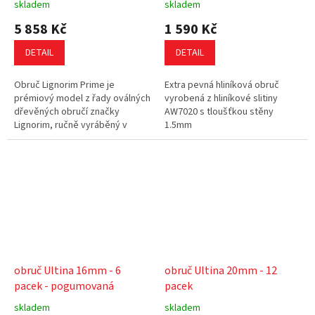
skladem
skladem
5 858 Kč
1 590 Kč
DETAIL
DETAIL
Obruč Lignorim Prime je
Extra pevná hliníková obruč
prémiový model z řady oválných
vyrobená z hliníkové slitiny
dřevěných obručí značky
AW7020 s tloušťkou stěny
Lignorim, ručně vyráběný v
1.5mm
Rakousku z vysoce kvalitního
jasanového dřeva. Díky precizní
laminované...
obruč Ultina 16mm - 6
obruč Ultina 20mm - 12
pacek - pogumovaná
pacek
skladem
skladem