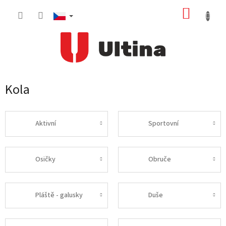
Přejít
NÁKUP
na
obsah
KOŠÍK
Kola
Aktivní
Sportovní
Osičky
Obruče
Pláště - galusky
Duše