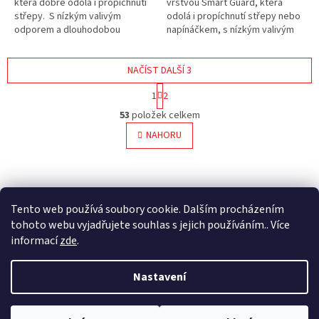
která dobře odolá i propíchnutí
vrstvou Smart Guard, která
střepy. S nízkým valivým
odolá i propíchnutí střepy nebo
odporem a dlouhodobou
napínáčkem, s nízkým valivým
odolností.
odporem a dlouhodobou
odolností.
NAČÍST DALŠÍ 3
S
1
2
t
O
r
53
položek celkem
v
á
l
NAHORU
n
á
k
o
d
v
Z
a
á
c
á
n
í
p
Tento web používá soubory cookie. Dalším procházením
í
p
a
tohoto webu vyjadřujete souhlas s jejich používáním.. Více
r
t
informací
zde
.
v
í
k
Vytvořil Shoptet
y
Nastavení
v
ý
Copyright 2026
Ultina e-shop
. Všechna práva vyhrazena.
Upravit
p