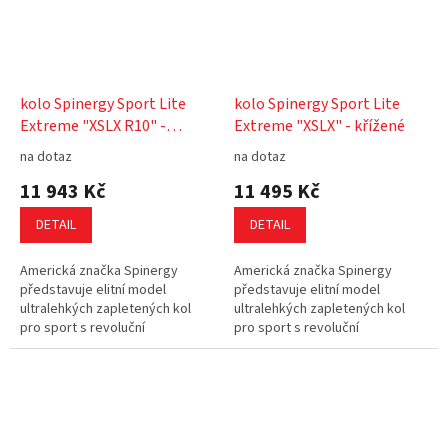
kolo Spinergy Sport Lite
kolo Spinergy Sport Lite
Extreme "XSLX R10" -
Extreme "XSLX" - křížené
křížené
na dotaz
na dotaz
11 943 Kč
11 495 Kč
DETAIL
DETAIL
Americká značka Spinergy
Americká značka Spinergy
představuje elitní model
představuje elitní model
ultralehkých zapletených kol
ultralehkých zapletených kol
pro sport s revoluční
pro sport s revoluční
technologií: "Lanka místo drátu".
technologií: "Lanka místo drátu".
Lanko PBO se skládá z 30 000
Lanko PBO se skládá z 30 000
karbonových...
karbonových...