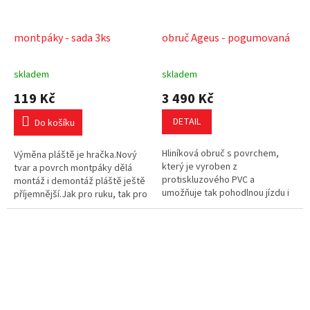
montpáky - sada 3ks
obruč Ageus - pogumovaná
skladem
skladem
119 Kč
3 490 Kč
DETAIL
Do košíku
Hliníková obruč s povrchem,
Výměna pláště je hračka.Nový
který je vyroben z
tvar a povrch montpáky dělá
protiskluzového PVC a
montáž i demontáž pláště ještě
umožňuje tak pohodlnou jízdu i
příjemnější.Jak pro ruku, tak pro
vozíčkářům s menší sílou a
plášť.Obzvlášť šikovná je nová
úchopem horních končetin.
montpáka při těžších...
Obruče je vyráběna s...