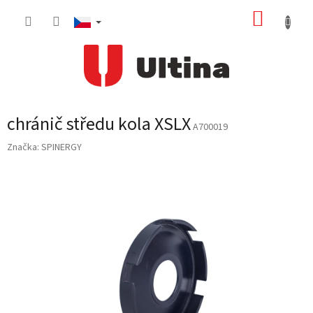
Přejít
NÁKUP
na
obsah
KOŠÍK
chránič středu kola XSLX
A700019
Značka:
SPINERGY