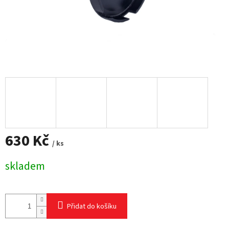
630 Kč
/ ks
Měrná
skladem
cena:
Přidat do košíku