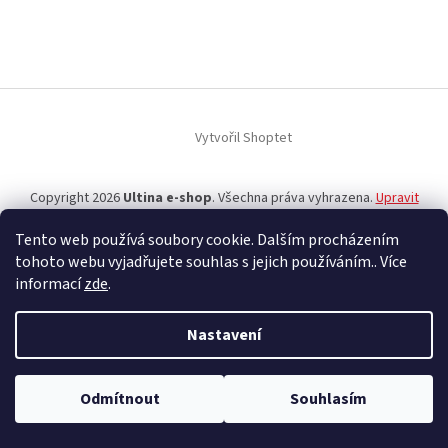
Z
á
p
a
t
í
Vytvořil Shoptet
Copyright 2026
Ultina e-shop
. Všechna práva vyhrazena.
Upravit
nastavení cookies
Tento web používá soubory cookie. Dalším procházením
tohoto webu vyjadřujete souhlas s jejich používáním.. Více
informací
zde
.
Nastavení
Odmítnout
Souhlasím