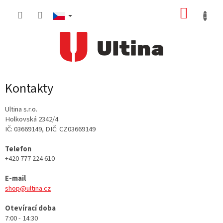
Přejít
NÁKUP
na
obsah
KOŠÍK
Kontakty
Ultina s.r.o.
Holkovská 2342/4
IČ: 03669149, DIČ: CZ03669149
Telefon
+420 777 224 610
E-mail
shop@ultina.cz
Otevírací doba
7:00 - 14:30