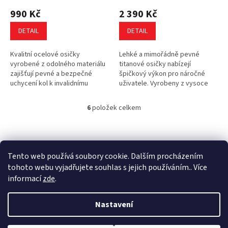
990 Kč
2 390 Kč
DETAIL
DETAIL
Kvalitní ocelové osičky
Lehké a mimořádně pevné
vyrobené z odolného materiálu
titanové osičky nabízejí
zajišťují pevné a bezpečné
špičkový výkon pro náročné
uchycení kol k invalidnímu
uživatele. Vyrobeny z vysoce
vozíku. Díky své vysoké
kvalitní titanové slitiny,
pevnosti a konstrukční
poskytují výjimečnou pevnost
6
položek celkem
O
spolehlivosti jsou...
při minimální...
v
l
Z
á
á
d
p
Tento web používá soubory cookie. Dalším procházením
a
a
tohoto webu vyjadřujete souhlas s jejich používáním.. Více
c
t
informací
zde
.
í
í
p
Vytvořil Shoptet
r
Nastavení
v
k
Copyright 2026
Ultina e-shop
. Všechna práva vyhrazena.
Upravit