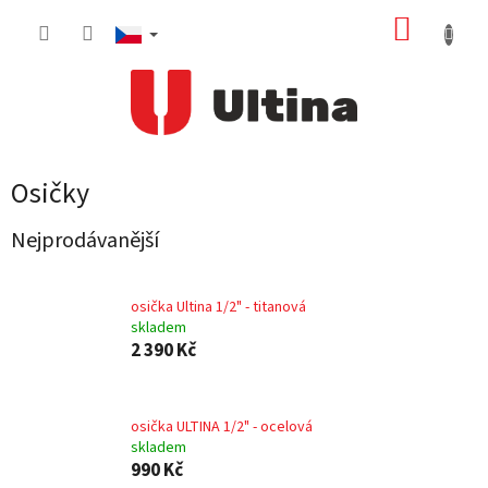
Přejít
NÁKUP
na
obsah
KOŠÍK
Osičky
Nejprodávanější
osička Ultina 1/2" - titanová
skladem
2 390 Kč
osička ULTINA 1/2" - ocelová
skladem
990 Kč