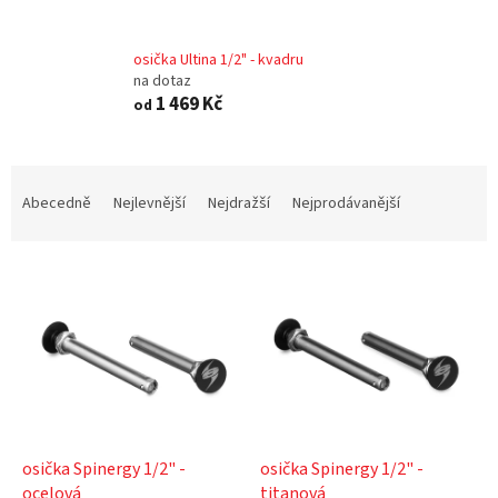
osička Ultina 1/2" - kvadru
na dotaz
1 469 Kč
od
Ř
a
Abecedně
Nejlevnější
Nejdražší
Nejprodávanější
z
e
V
n
ý
í
p
p
i
r
s
o
p
d
r
u
o
k
d
t
osička Spinergy 1/2" -
osička Spinergy 1/2" -
u
ů
ocelová
titanová