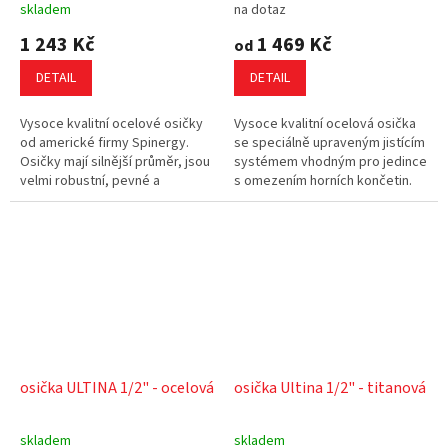
skladem
na dotaz
1 243 Kč
1 469 Kč
od
DETAIL
DETAIL
Vysoce kvalitní ocelové osičky
Vysoce kvalitní ocelová osička
od americké firmy Spinergy.
se speciálně upraveným jistícím
Osičky mají silnější průměr, jsou
systémem vhodným pro jedince
velmi robustní, pevné a
s omezením horních končetin.
spolehlivé.
osička ULTINA 1/2" - ocelová
osička Ultina 1/2" - titanová
skladem
skladem