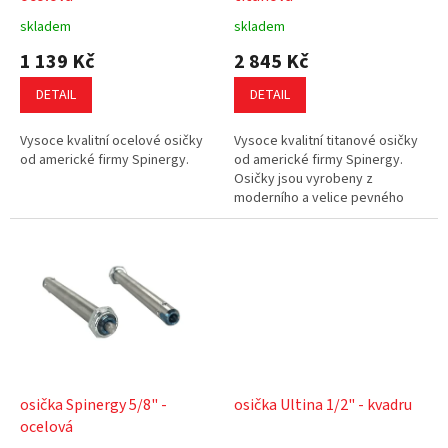
k
skladem
skladem
t
1 139 Kč
2 845 Kč
ů
DETAIL
DETAIL
Vysoce kvalitní ocelové osičky
Vysoce kvalitní titanové osičky
od americké firmy Spinergy.
od americké firmy Spinergy.
Osičky jsou vyrobeny z
moderního a velice pevného
materiálu - titanu. Osičky jsou
tak velice lehké a přitom velmi...
osička Spinergy 5/8" -
osička Ultina 1/2" - kvadru
ocelová