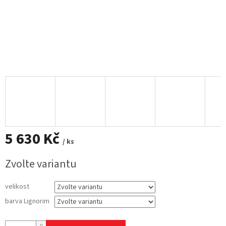
5 630 Kč
/ ks
Měrná
Zvolte variantu
cena:
velikost
barva Lignorim