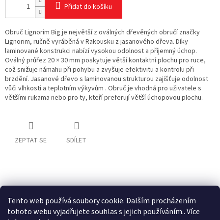
Přidat do košíku
Obruč Lignorim Big je největší z oválných dřevěných obručí značky
Lignorim, ručně vyráběná v Rakousku z jasanového dřeva. Díky
laminované konstrukci nabízí vysokou odolnost a příjemný úchop.
Oválný průřez 20 × 30 mm poskytuje větší kontaktní plochu pro ruce,
což snižuje námahu při pohybu a zvyšuje efektivitu a kontrolu při
brzdění. Jasanové dřevo s laminovanou strukturou zajišťuje odolnost
vůči vlhkosti a teplotním výkyvům . Obruč je vhodná pro uživatele s
většími rukama nebo pro ty, kteří preferují větší úchopovou plochu.
ZEPTAT SE
SDÍLET
Z
á
p
Tento web používá soubory cookie. Dalším procházením
a
tohoto webu vyjadřujete souhlas s jejich používáním.. Více