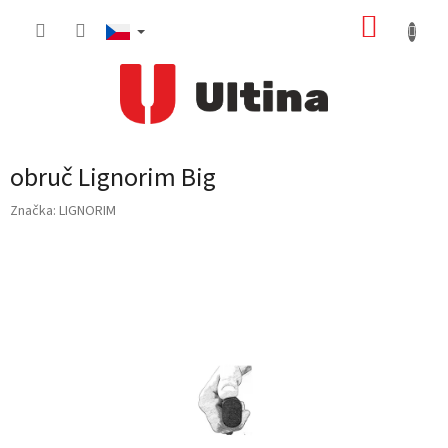
Přejít
NÁKUP
na
obsah
KOŠÍK
obruč Lignorim Big
Značka:
LIGNORIM