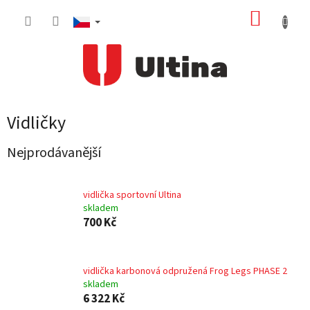
Přejít
NÁKUP
na
obsah
KOŠÍK
Vidličky
Nejprodávanější
vidlička sportovní Ultina
skladem
700 Kč
vidlička karbonová odpružená Frog Legs PHASE 2
skladem
6 322 Kč