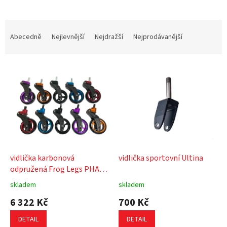
Ř
a
Abecedně
Nejlevnější
Nejdražší
Nejprodávanější
z
e
V
n
ý
í
p
p
i
r
s
o
p
d
r
u
o
k
d
t
vidlička karbonová
vidlička sportovní Ultina
u
ů
odpružená Frog Legs PHASE
k
2
skladem
skladem
t
6 322 Kč
700 Kč
ů
DETAIL
DETAIL