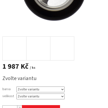
1 987 Kč
/ ks
Měrná
Zvolte variantu
cena:
barva
velikost