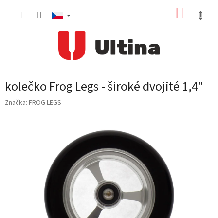
Přejít
NÁKUP
na
obsah
KOŠÍK
kolečko Frog Legs - široké dvojité 1,4"
Značka:
FROG LEGS