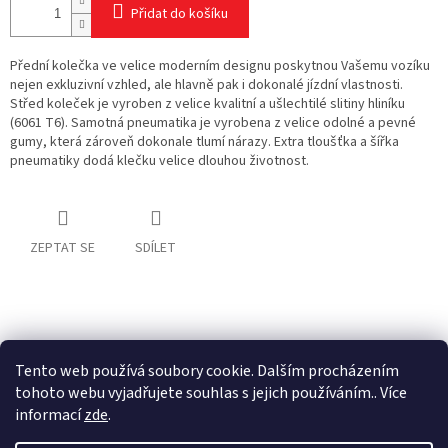
Přidat do košíku
Přední kolečka ve velice moderním designu poskytnou Vašemu vozíku
nejen exkluzivní vzhled, ale hlavně pak i dokonalé jízdní vlastnosti.
Střed koleček je vyroben z velice kvalitní a ušlechtilé slitiny hliníku
(6061 T6). Samotná pneumatika je vyrobena z velice odolné a pevné
gumy, která zároveň dokonale tlumí nárazy.
Extra tloušťka a šířka
pneumatiky dodá klečku velice dlouhou životnost.
ZEPTAT SE
SDÍLET
Z
á
p
Tento web používá soubory cookie. Dalším procházením
a
tohoto webu vyjadřujete souhlas s jejich používáním.. Více
t
informací
zde
.
í