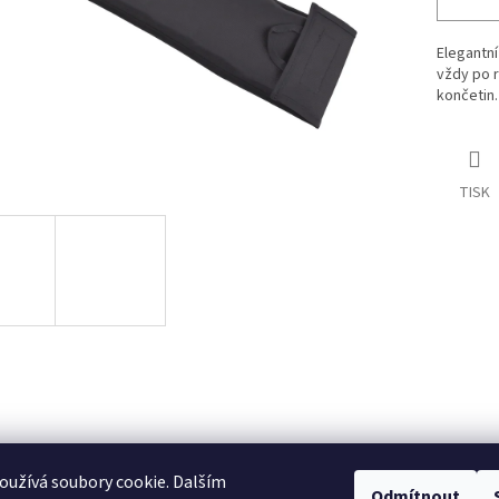
Elegantní
vždy po r
končetin.
TISK
užívá soubory cookie. Dalším
Odmítnout