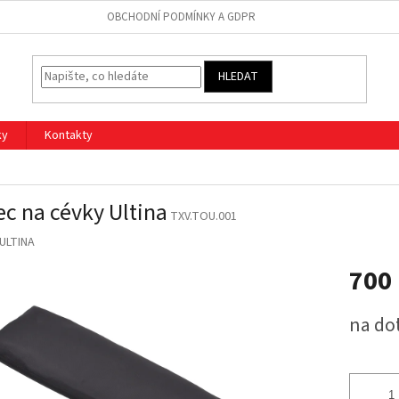
OBCHODNÍ PODMÍNKY A GDPR
HLEDAT
ky
Kontakty
ec na cévky Ultina
TXV.TOU.001
ULTINA
700
Měrná
na do
cena: