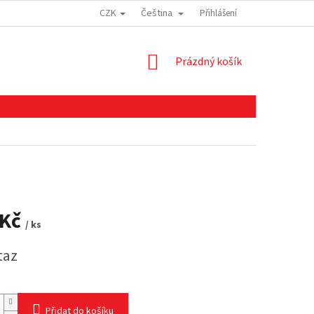
CZK
Čeština
Přihlášení
NÁKUPNÍ
Prázdný košík
KOŠÍK
 Kč
/ ks
taz
Přidat do košíku