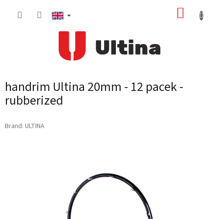
Skip
SHOPP
to
content
CART
handrim Ultina 20mm - 12 pacek -
rubberized
Brand:
ULTINA