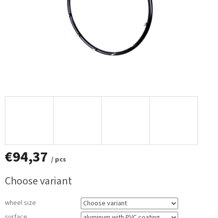
€94,37
/ pcs
Measure
Choose variant
price:
wheel size
surface