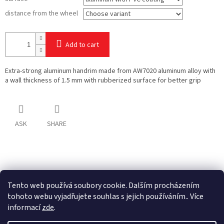
distance from the wheel
Add to cart
Extra-strong aluminum handrim made from AW7020 aluminum alloy with
a wall thickness of 1.5 mm with rubberized surface for better grip
ASK
SHARE
F
o
o
Tento web používá soubory cookie. Dalším procházením
t
tohoto webu vyjadřujete souhlas s jejich používáním.. Více
e
informací
zde
.
r