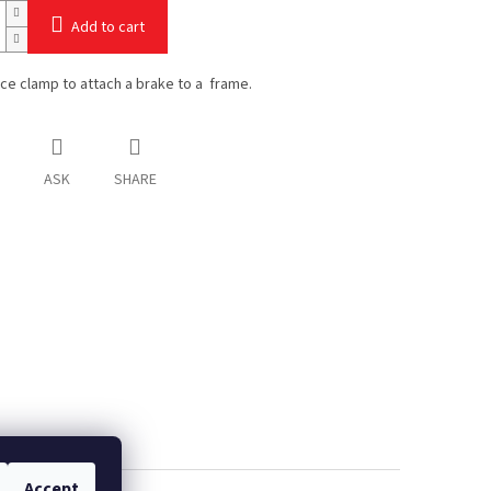
Add to cart
ce clamp to attach a brake to a frame.
ASK
SHARE
Accept