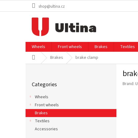
Skip
shop@ultina.cz
to
content
Wheels
Front wheels
Brakes
Textiles
Home
Brakes
brake clamp
S
brak
i
Skip
d
Categories
Brand:
U
categories
e
b
Wheels
a
Front wheels
r
Brakes
Textiles
Accessories