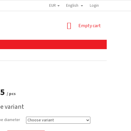
EUR
English
Login
SHOPPING
Empty cart
CART
85
/ pcs
e variant
be diameter