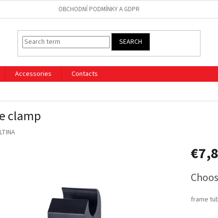
OBCHODNÍ PODMÍNKY A GDPR
SEARCH
Accessories
Contacts
e clamp
LTINA
€7,
Measure
Choos
price:
frame tu